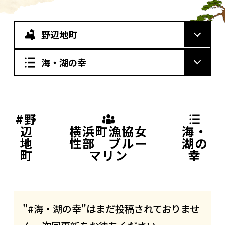
野辺地町
海・湖の幸
#野
辺
横浜町漁協女
海・
地
性部 ブルー
湖の
町
マリン
幸
"#海・湖の幸"はまだ投稿されておりませ