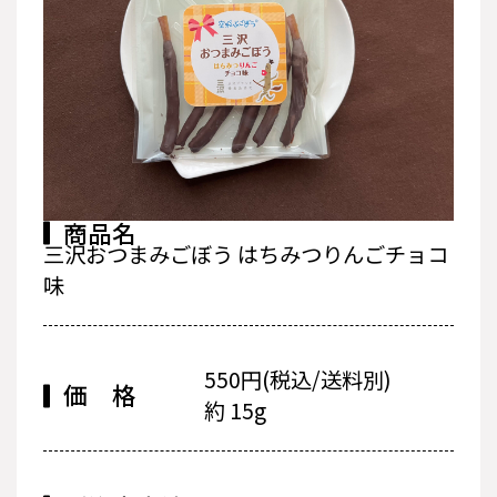
商品名
三沢おつまみごぼう はちみつりんごチョコ
味
550円(税込/送料別)
価 格
約 15g