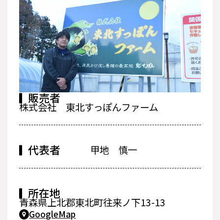
販売者
株式会社 東北すっぽんファーム
代表者
甲地 慎一
所在地
青森県上北郡東北町往来ノ下13-13
GoogleMap