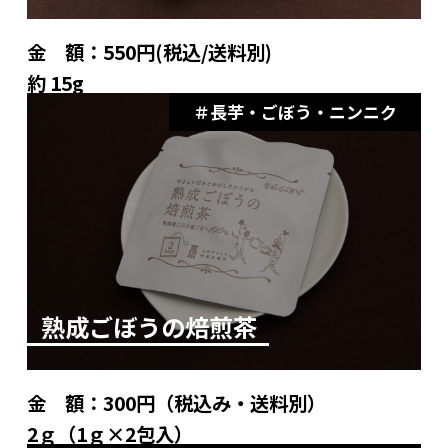
金 額：
550円(税込/送料別)
約 15g
長芋・ごぼう・ニンニク
熟成ごぼうの焙煎茶
金 額：
300円（税込み・送料別）
2ｇ（1ｇ×2包入）