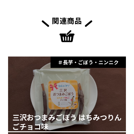
関連商品
長芋・ごぼう・ニンニク
三沢おつまみごぼう はちみつりん
ごチョコ味