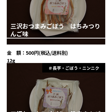
三沢おつまみごぼう はちみつり
んご味
金 額：
500円(税込/送料別)
12g
長芋・ごぼう・ニンニク