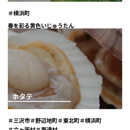
横浜町
春を彩る黄色いじゅうたん
ホタテ
三沢市
野辺地町
東北町
横浜町
六ヶ所村
東通村