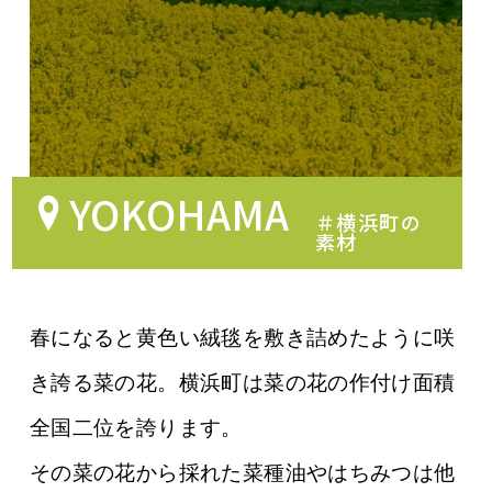
YOKOHAMA
＃横浜町の
素材
春になると黄色い絨毯を敷き詰めたように咲
き誇る菜の花。横浜町は菜の花の作付け面積
全国二位を誇ります。
その菜の花から採れた菜種油やはちみつは他