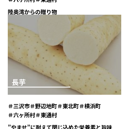
陸奥湾からの贈り物
長芋
三沢市
野辺地町
東北町
横浜町
六ヶ所村
東通村
”やませ”に耐えて閉じ込めた栄養素と旨味