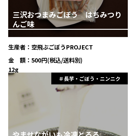
三沢おつまみごぼう はちみつり
んご味
生産者：
空飛ぶごぼうPROJECT
金 額：
500円(税込/送料別)
12g
長芋・ごぼう・ニンニク
やませながいも冷凍とろろ