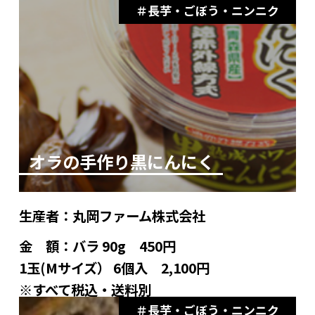
長芋・ごぼう・ニンニク
オラの手作り黒にんにく
生産者：
丸岡ファーム株式会社
金 額：
バラ 90g 450円
1玉(Мサイズ） 6個入 2,100円
※すべて税込・送料別
長芋・ごぼう・ニンニク