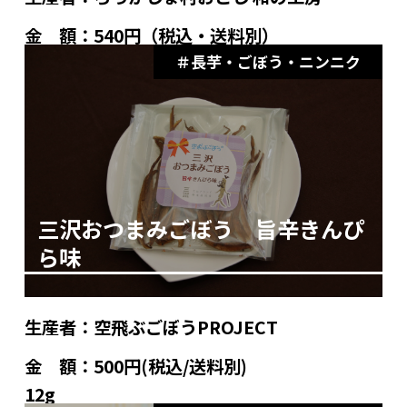
金 額：
540円（税込・送料別）
長芋・ごぼう・ニンニク
三沢おつまみごぼう 旨辛きんぴ
ら味
生産者：
空飛ぶごぼうPROJECT
金 額：
500円(税込/送料別)
12g