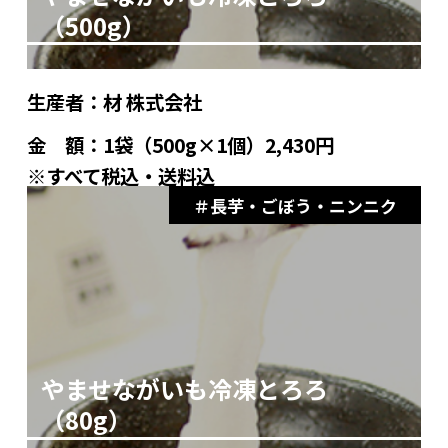
（500g）
生産者：
材 株式会社
金 額：
1袋（500g×1個）2,430円
※すべて税込・送料込
長芋・ごぼう・ニンニク
やませながいも冷凍とろろ
（80g）