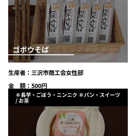
ゴボウそば
生産者：
三沢市商工会女性部
金 額：
500円
長芋・ごぼう・ニンニク
パン・スイーツ
/ お茶