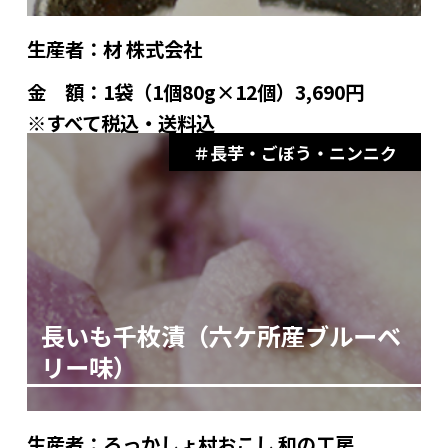
生産者：
材 株式会社
金 額：
1袋（1個80g×12個）3,690円
※すべて税込・送料込
長芋・ごぼう・ニンニク
長いも千枚漬（六ケ所産ブルーベ
リー味）
生産者：
ろっかしょ村おこし 和の工房