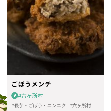
ごぼうメンチ
#六ヶ所村
長芋・ごぼう・ニンニク
六ヶ所村