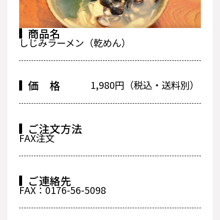
商品名
しじみラーメン（乾めん）
価 格
1,980円（税込・送料別）
ご注文方法
FAX注文
ご連絡先
FAX：0176-56-5098