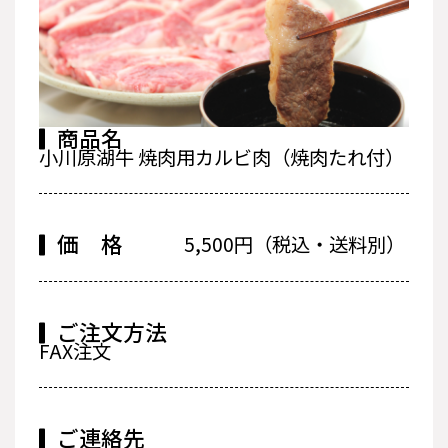
商品名
小川原湖牛 焼肉用カルビ肉（焼肉たれ付）
価 格
5,500円（税込・送料別）
ご注文方法
FAX注文
ご連絡先