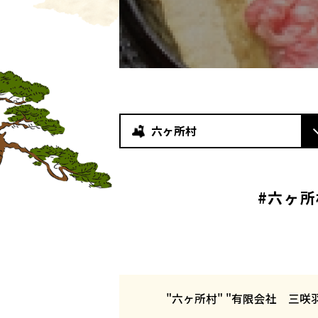
六ヶ所村
#六ヶ所
"六ヶ所村" "有限会社 三