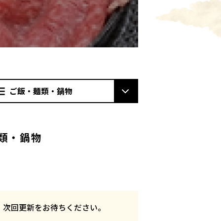
ご飯・麺類・鍋物
類・鍋物
ん。次回更新をお待ちください。