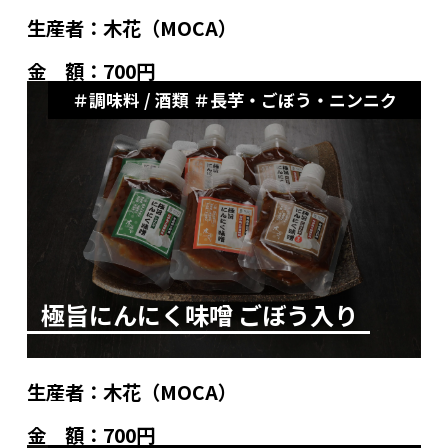
生産者：
木花（MOCA）
金 額：
700円
調味料 / 酒類
長芋・ごぼう・ニンニク
極旨にんにく味噌 ごぼう入り
生産者：
木花（MOCA）
金 額：
700円