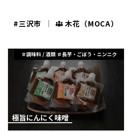
#三沢市
木花（MOCA）
調味料 / 酒類
長芋・ごぼう・ニンニク
極旨にんにく味噌