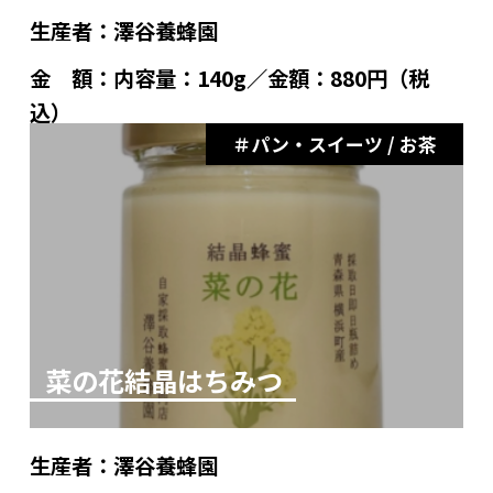
生産者：
澤谷養蜂園
金 額：
内容量：140g／金額：880円（税
込）
パン・スイーツ / お茶
菜の花結晶はちみつ
生産者：
澤谷養蜂園