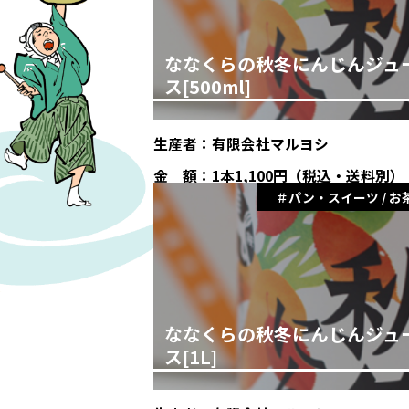
ななくらの秋冬にんじんジュ
ス[500ml]
生産者：
有限会社マルヨシ
金 額：
1本1,100円（税込・送料別）
パン・スイーツ / お
ななくらの秋冬にんじんジュ
ス[1L]