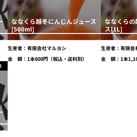
ー
ななくら越冬にんじんジュース
ななくらの
[500ml]
ス[1L]
生産者：
有限会社マルヨシ
生産者：
有限会
金 額：
1本600円（税込・送料別）
金 額：
1本1,
茶
ー