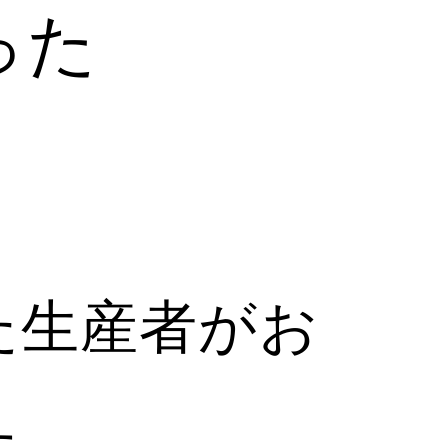
った
た生産者がお